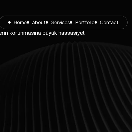
Home
About
Services
Portfolio
Contact
rilerin korunmasına büyük hassasiyet